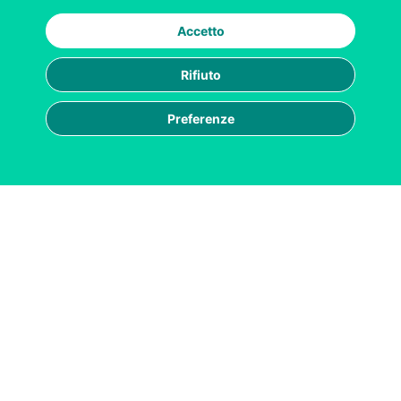
Accetto
Rifiuto
Preferenze
|
|
|
ESG
Privacy
Cookie policy
Cookie settings
Reputation Manager S.p.A. Società Benefit | La
reputazione ESG delle aziende sul web
Cod.Fisc./P.IVA 0756941 096 7 Registro