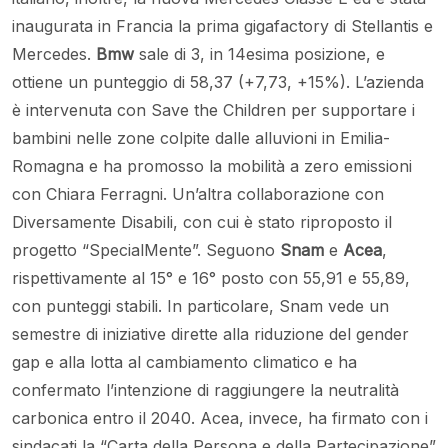
inaugurata in Francia la prima gigafactory di Stellantis e
Mercedes.
Bmw
sale di 3, in 14esima posizione, e
ottiene un punteggio di 58,37 (+7,73, +15%). L’azienda
è intervenuta con Save the Children per supportare i
bambini nelle zone colpite dalle alluvioni in Emilia-
Romagna e ha promosso la mobilità a zero emissioni
con Chiara Ferragni. Un’altra collaborazione con
Diversamente Disabili, con cui è stato riproposto il
progetto “SpecialMente”. Seguono
Snam
e
Acea
,
rispettivamente al 15° e 16° posto con 55,91 e 55,89,
con punteggi stabili. In particolare, Snam vede un
semestre di iniziative dirette alla riduzione del gender
gap e alla lotta al cambiamento climatico e ha
confermato l’intenzione di raggiungere la neutralità
carbonica entro il 2040. Acea, invece, ha firmato con i
sindacati la “Carta della Persona e della Partecipazione”