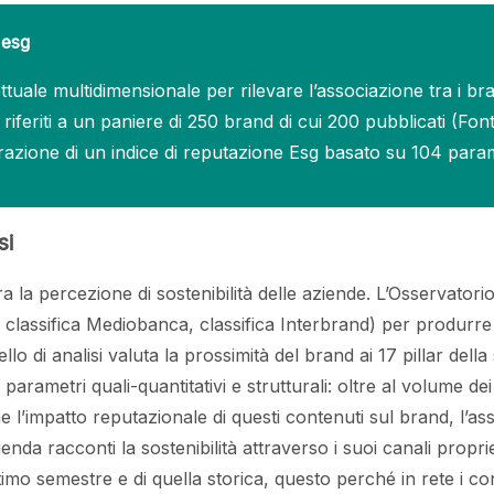
 esg
uale multidimensionale per rilevare l’associazione tra i brand e
b riferiti a un paniere di 250 brand di cui 200 pubblicati (Fo
razione di un indice di reputazione Esg basato su 104 param
si
 la percezione di sostenibilità delle aziende. L’Osservator
i, classifica Mediobanca, classifica Interbrand) per produrre
lo di analisi valuta la prossimità del brand ai 17 pillar della
arametri quali-quantitativi e strutturali: oltre al volume dei
e l’impatto reputazionale di questi contenuti sul brand, l’ass
enda racconti la sostenibilità attraverso i suoi canali proprieta
imo semestre e di quella storica, questo perché in rete i c