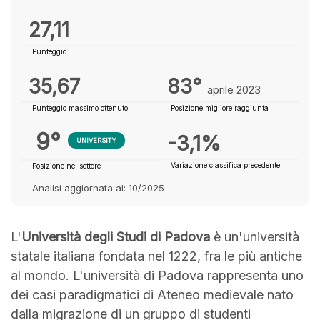
27,11
Punteggio
35,67
83°
aprile 2023
Punteggio massimo ottenuto
Posizione migliore raggiunta
9°
-3,1%
UNIVERSITY
Variazione classifica precedente
Posizione nel settore
Analisi aggiornata al: 10/2025
L'
Università degli Studi di Padova
è un'università
statale italiana fondata nel 1222, fra le più antiche
al mondo. L'università di Padova rappresenta uno
dei casi paradigmatici di Ateneo medievale nato
dalla migrazione di un gruppo di studenti