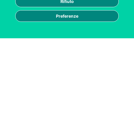
Rifiuto
Preferenze
|
|
|
ESG
Privacy
Cookie policy
Cookie settings
Reputation Manager S.p.A. Società Benefit | La
reputazione ESG delle aziende sul web
Cod.Fisc./P.IVA 0756941 096 7 Registro
Imprese di Milano | R.E.A. MI-1967717 -
Capitale Sociale € 100.000,00 i.v.