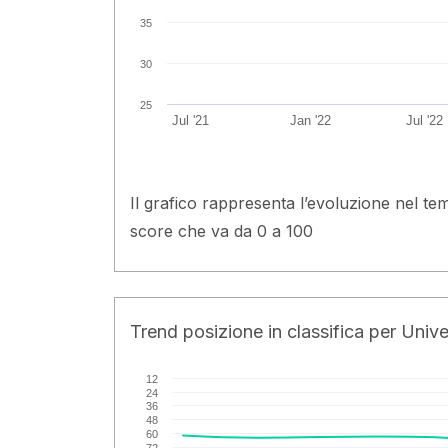
35
30
25
Jul '21
Jan '22
Jul '22
Il grafico rappresenta l’evoluzione nel te
score che va da 0 a 100
Trend posizione in classifica per Univer
12
24
36
48
60