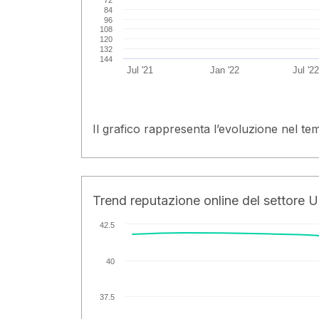
72
84
96
108
120
132
144
Jul '21
Jan '22
Jul '22
Il grafico rappresenta l’evoluzione nel tem
Trend reputazione online del settore U
42.5
40
37.5