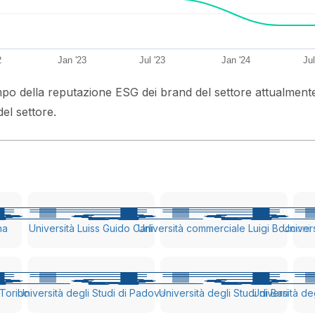
2
Jan '23
Jul '23
Jan '24
Jul
mpo della reputazione ESG dei brand del settore attualmente i
del settore.
na
Università Luiss Guido Carli
Università commerciale Luigi Bocconi
Univers
 Torino
Università degli Studi di Padova
Università degli Studi di Bari
Università de