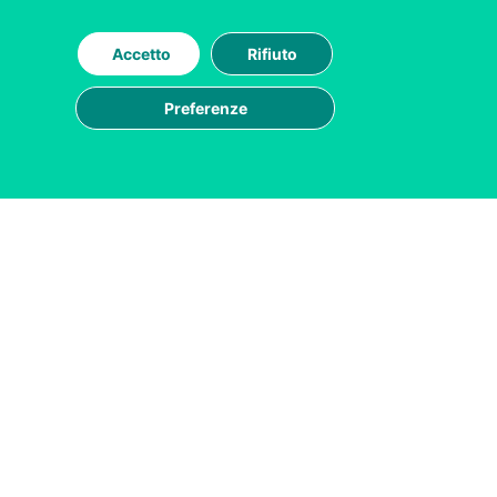
Accetto
Rifiuto
Preferenze
ziende sul web
le Sociale € 100.000,00 i.v.
ts reserved