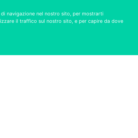
di navigazione nel nostro sito, per mostrarti
izzare il traffico sul nostro sito, e per capire da dove
ESG
|
Privacy
|
Cookie policy
|
Cookie settings
nager S.p.A. Società Benefit | La reputazione ESG delle a
 7 Registro Imprese di Milano | R.E.A. MI-1967717 - Capita
©2026 Reputation Manager S.p.A. Società Benefit | All righ