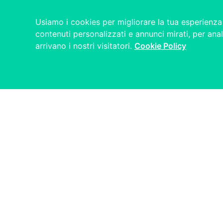
Usiamo i cookies per migliorare la tua esperienza 
contenuti personalizzati e annunci mirati, per anal
arrivano i nostri visitatori.
Cookie Policy
Reputation Ma
Cod.Fisc./P.IVA 0756941 096
Copyright 