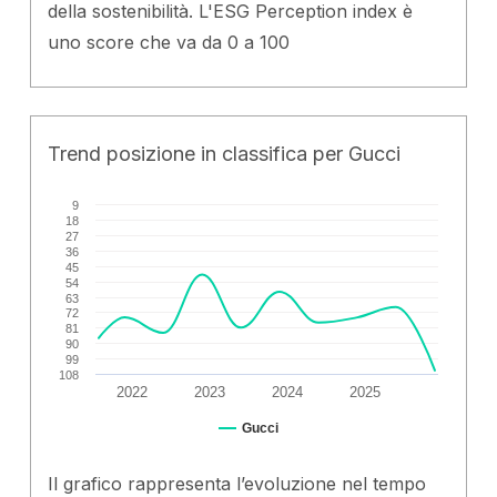
della sostenibilità. L'ESG Perception index è
uno score che va da 0 a 100
Trend posizione in classifica per Gucci
9
18
27
36
45
54
63
72
81
90
99
108
2022
2023
2024
2025
Gucci
Il grafico rappresenta l’evoluzione nel tempo