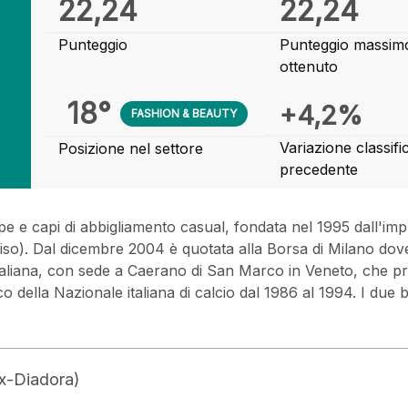
22,24
22,24
Punteggio
Punteggio massim
ottenuto
18°
+4,2%
FASHION & BEAUTY
Variazione classifi
Posizione nel settore
precedente
e e capi di abbigliamento casual, fondata nel 1995 dall'im
iso). Dal dicembre 2004 è quotata alla Borsa di Milano dove
aliana, con sede a Caerano di San Marco in Veneto, che produ
co della Nazionale italiana di calcio dal 1986 al 1994. I due
ox-Diadora)