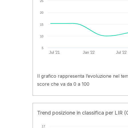
25
20
15
10
5
Jul '21
Jan '22
Jul '22
Il grafico rappresenta l’evoluzione nel te
score che va da 0 a 100
Trend posizione in classifica per LIR 
17