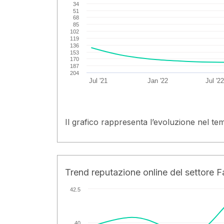
34
51
68
85
102
119
136
153
170
187
204
Jul '21
Jan '22
Jul '22
Il grafico rappresenta l’evoluzione nel tem
Trend reputazione online del settore 
42.5
40